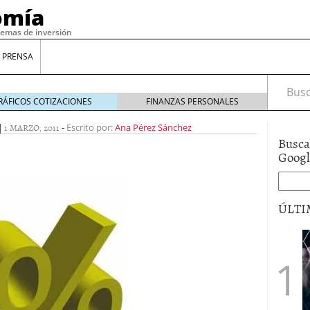
omía
temas de inversión
 PRENSA
Busca
RÁFICOS COTIZACIONES
FINANZAS PERSONALES
|
1 MARZO, 2011
-
Escrito por:
Ana Pérez Sánchez
Busca
Goog
ÚLTI
gilidad: ¿Por qué el Préstamo Promotor privado
12 de diciembre de 2025
mo aprovechar esta opción para gestionar tus
re de 2025
ambién es una decisión financiera: cómo anticiparte