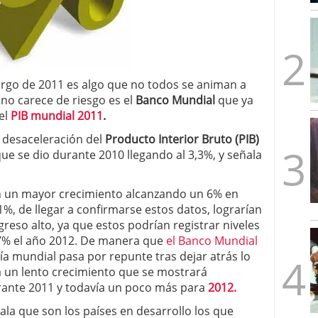
mbre de 2025
ware punto de venta?
3 de octubre de 2025
rgo de 2011 es algo que no todos se animan a
 no carece de riesgo es el
Banco Mundial
que ya
el
PIB mundial 2011
.
 desaceleración del
Producto Interior Bruto (PIB)
 que se dio durante 2010 llegando al 3,3%, y señala
n un mayor crecimiento alcanzando un 6% en
1%, de llegar a confirmarse estos datos, lograrían
greso alto, ya que estos podrían registrar niveles
,7% el año 2012. De manera que
el Banco Mundial
 mundial pasa por repunte tras dejar atrás lo
 a un lento crecimiento que se mostrará
rante 2011 y todavía un poco más para
2012.
ala que son los países en desarrollo los que