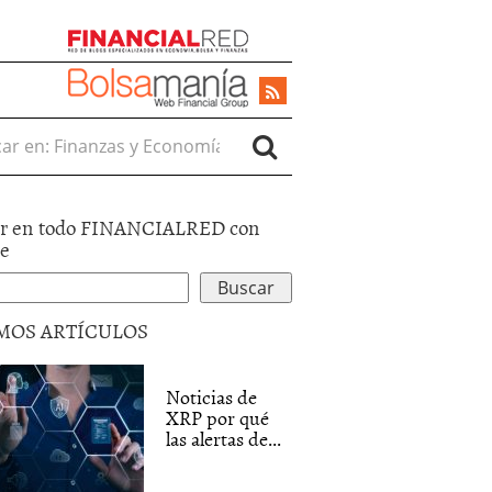
r en:
r en todo FINANCIALRED con
le
MOS ARTÍCULOS
Noticias de
XRP por qué
las alertas de...