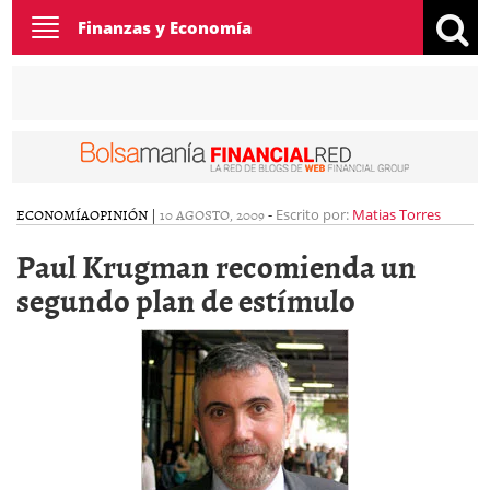
Toggle
Finanzas y Economía
navigation
ECONOMÍA
OPINIÓN
|
10 AGOSTO, 2009
-
Escrito por:
Matias Torres
Paul Krugman recomienda un
segundo plan de estímulo