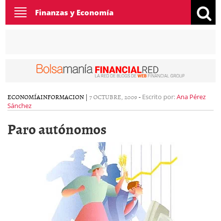
Toggle
Finanzas y Economía
navigation
ECONOMÍA
INFORMACION
|
7 OCTUBRE, 2009
-
Escrito por:
Ana Pérez
Sánchez
Paro autónomos