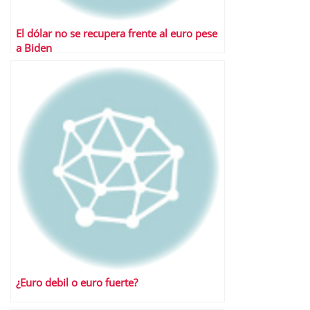
El dólar no se recupera frente al euro pese
a Biden
¿Euro debil o euro fuerte?