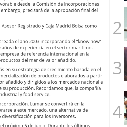
avorable desde la Comisión de Incorporaciones
mbre de 2025
ware punto de venta?
3 de octubre de 2025
 embargo, precisará de la aprobación final del
 Asesor Registrado y Caja Madrid Bolsa como
creada el año 2003 incorporando el “know how”
50 años de experiencia en el sector marítimo-
empresa de referencia internacional en la
productos del mar de valor añadido.
s en su estrategia de crecimiento basada en el
omercialización de productos elaborados a partir
or añadido y dirigidos a los mercados nacional e
de su producción. Recordamos que, la compañía
ndustrial y food service.
 incorporación, Lumar se convertirá en la
arse a este mercado, una alternativa de
 diversificación para los inversores.
 el próximo 6 de junio. Durante los últimos