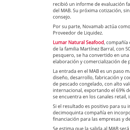
recibió un informe de evaluación f
a los costes
21 de novie
¿Cuánto cuesta un soft
del MAB. Su próxima cotización, sin
consejo.
Por su parte, Novamab actúa como
Proveedor de Liquidez.
Lumar Natural Seafood
, compañía 
de la familia Martínez Barral, con 
pesquero, se ha convertido en una 
elaboración y comercialización de 
La entrada en el MAB es un paso má
diseño, desarrollo, fabricación y c
de pescado congelado, con alto val
internacional, exportando el 69% 
se encuentra en los canales retail, i
Si el resultado es positivo para su
decimoquinta compañía en incorpor
financiación para las empresas y de
Se estima que la salida al MAB será