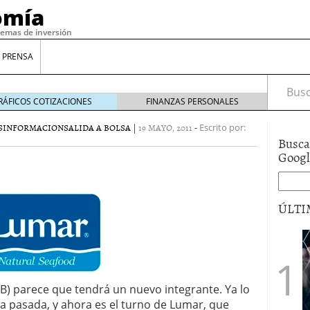
omía
temas de inversión
 PRENSA
Busca
RÁFICOS COTIZACIONES
FINANZAS PERSONALES
S
INFORMACION
SALIDA A BOLSA
|
19 MAYO, 2011
-
Escrito por:
Busca
Goog
ÚLTI
gilidad: ¿Por qué el Préstamo Promotor privado
12 de diciembre de 2025
mo aprovechar esta opción para gestionar tus
) parece que tendrá un nuevo integrante. Ya lo
re de 2025
 pasada, y ahora es el turno de Lumar, que
ambién es una decisión financiera: cómo anticiparte