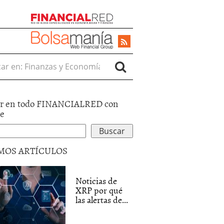
r en:
r en todo FINANCIALRED con
le
MOS ARTÍCULOS
Noticias de
XRP por qué
las alertas de...