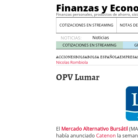
Finanzas y Econ
Finanzas personales, productos de ahorro, sis
COTIZACIONES EN STREAMING
NOTAS DE
Noticias
NOTICIAS:
de XRP
COTIZACIONES EN STREAMING
G
por qué
las
ACCIONES
BOLSA
BOLSA ESPAÑOLA
EMPRESA
alertas
Nicolas Rombiola
de
OPV Lumar
whales
suelen
llegar
tarde
16
de abril
de 2026
Comparativa Costes vs A
acelera la rentabilidad?
Meses sin intereses: Có
El
Mercado Alternativo Bursátil
(MAB
compras
24 de noviemb
había anunciado
Catenon
la semana
Planificar tu herencia t