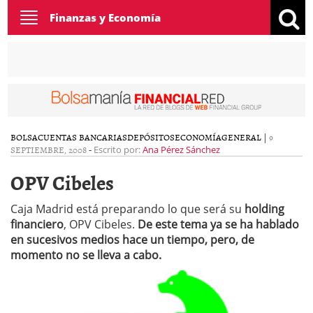
Toggle
Finanzas y Economía
navigation
BOLSA
CUENTAS BANCARIAS
DEPÓSITOS
ECONOMÍA
GENERAL
|
9
SEPTIEMBRE, 2008
-
Escrito por:
Ana Pérez Sánchez
OPV Cibeles
Caja Madrid está preparando lo que será su
holding
financiero
, OPV Cibeles.
De este tema ya se ha hablado
en sucesivos medios hace un tiempo, pero, de
momento no se lleva a cabo.