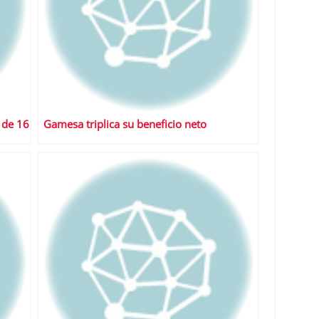
 de 16
Gamesa triplica su beneficio neto