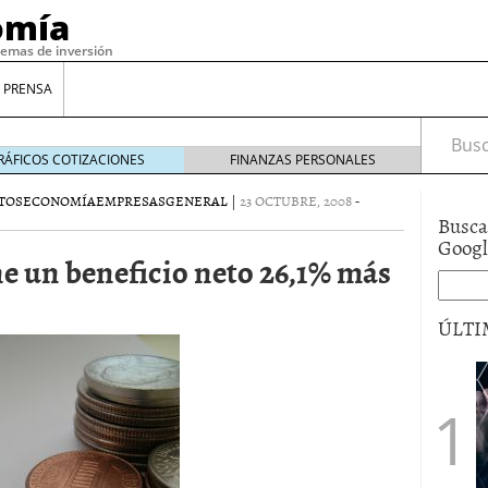
omía
temas de inversión
 PRENSA
Busca
RÁFICOS COTIZACIONES
FINANZAS PERSONALES
TOS
ECONOMÍA
EMPRESAS
GENERAL
|
23 OCTUBRE, 2008
-
Busca
Goog
e un beneficio neto 26,1% más
ÚLTI
gilidad: ¿Por qué el Préstamo Promotor privado
12 de diciembre de 2025
mo aprovechar esta opción para gestionar tus
re de 2025
ambién es una decisión financiera: cómo anticiparte