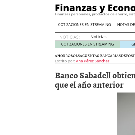
Finanzas y Econ
Finanzas personales, productos de ahorro, sis
COTIZACIONES EN STREAMING
NOTAS DE
Noticias
NOTICIAS:
de XRP
COTIZACIONES EN STREAMING
G
por qué
las
AHORRO
BOLSA
CUENTAS BANCARIAS
DEPÓSI
alertas
Escrito por:
Ana Pérez Sánchez
de
Banco Sabadell obtien
whales
suelen
que el año anterior
llegar
tarde
16
de abril
de 2026
Comparativa Costes vs A
acelera la rentabilidad?
Meses sin intereses: Có
compras
24 de noviemb
Planificar tu herencia t