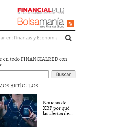
r en:
r en todo FINANCIALRED con
le
MOS ARTÍCULOS
Noticias de
XRP por qué
las alertas de...