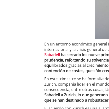
a los costes
21 de novie
¿Cuánto cuesta un soft
En un entorno económico general inf
internacional y la crisis general d
Sabadell
ha cerrado los nueve prim
prudencia, reforzando su solvencia
equilibrados gracias al crecimient
contención de costes, que sólo cre
En este trimestre se ha formalizado
Zurich, compañía líder en el mundo
consecuencia, entre otras cosas, l
a
Sabadell a Zurich, lo que generado
que se han destinado a robustecer 
El acuerdo con Zurich es una alianz