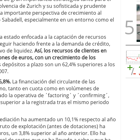
lvencia de Zurich y su sofisticada y prudente
na importante perspectiva de crecimiento al
 Sabadell, especialmente en un entorno como el
a estado enfocada a la captación de recursos
seguir haciendo frente a la demanda de crédito,
vo de liquidez.
Así, los recursos de clientes en
lones de euros, con un crecimiento de los
s depósitos a plazo son un 62,4% superiores a los
007.
 6,8%.
La financiación del circulante de las
tmo, tanto en cuota como en volúmenes de
do la operativa de ´factoring´ y ´confirming´,
superior a la registrada tras el mismo periodo
mediación ha aumentado un 10,1% respecto al año
ruto de explotación (antes de dotaciones) ha
ros, un 3,8% superior al año anterior. Ello ha