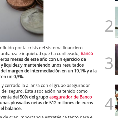
mbre de 2025
ware punto de venta?
3 de octubre de 2025
luido por la crisis del sistema financiero
e confianza e inquietud que ha conllevado,
Banco
eros meses de este año con un ejercicio de
 y liquidez y manteniendo unos resultados
o del margen de intermediación en un 10,1% y a la
cen un 0,3%.
 y cerrado la alianza con el grupo asegurador
 del seguro. Esta asociación ha tenido como
 venta del 50% del grupo
asegurador de Banco
 unas plusvalías netas de 512 millones de euros
el balance.
a de gran importancia estratégica tanto para el