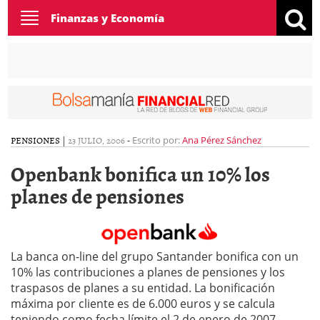
Toggle
Finanzas y Economía
navigation
PENSIONES
|
23 JULIO, 2006
-
Escrito por:
Ana Pérez Sánchez
Openbank bonifica un 10% los
planes de pensiones
La banca on-line del grupo Santander bonifica con un
10% las contribuciones a planes de pensiones y los
traspasos de planes a su entidad. La bonificación
máxima por cliente es de 6.000 euros y se calcula
teniendo como fecha límite el 2 de enero de 2007.