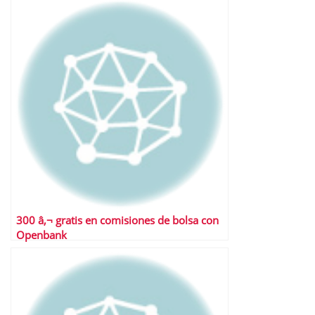
300 â‚¬ gratis en comisiones de bolsa con
Openbank