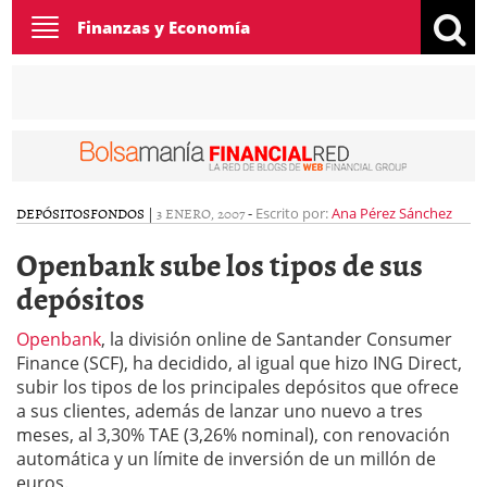
Toggle
Finanzas y Economía
navigation
DEPÓSITOS
FONDOS
|
3 ENERO, 2007
-
Escrito por:
Ana Pérez Sánchez
Openbank sube los tipos de sus
depósitos
Openbank
, la división online de Santander Consumer
Finance (SCF), ha decidido, al igual que hizo ING Direct,
subir los tipos de los principales depósitos que ofrece
a sus clientes, además de lanzar uno nuevo a tres
meses, al 3,30% TAE (3,26% nominal), con renovación
automática y un límite de inversión de un millón de
euros.