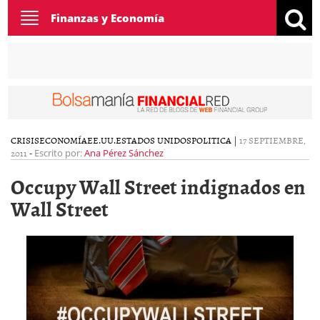
Toggle
Finanzas y Economía
navigation
CRISIS
ECONOMÍA
EE.UU.
ESTADOS UNIDOS
POLITICA
|
17 SEPTIEMBRE,
2011
-
Escrito por:
Ana Pérez Sánchez
Occupy Wall Street indignados en
Wall Street