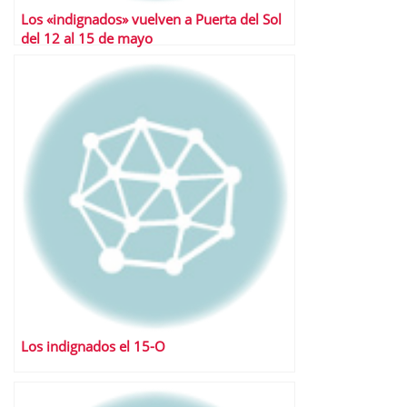
Los «indignados» vuelven a Puerta del Sol
del 12 al 15 de mayo
Los indignados el 15-O