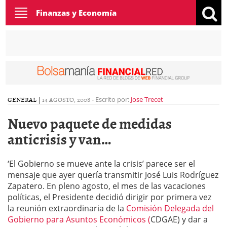
Toggle
Finanzas y Economía
navigation
GENERAL
|
14 AGOSTO, 2008
-
Escrito por:
Jose Trecet
Nuevo paquete de medidas
anticrisis y van…
‘El Gobierno se mueve ante la crisis’ parece ser el
mensaje que ayer quería transmitir José Luis Rodríguez
Zapatero. En pleno agosto, el mes de las vacaciones
políticas, el Presidente decidió dirigir por primera vez
la reunión extraordinaria de la
Comisión Delegada del
Gobierno para Asuntos Económicos (
CDGAE) y dar a