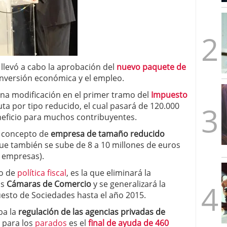
mbre de 2025
ware punto de venta?
3 de octubre de 2025
llevó a cabo la aprobación del
nuevo paquete de
inversión económica y el empleo.
na modificación en el primer tramo del
Impuesto
ibuta por tipo reducido, el cual pasará de 120.000
neficio para muchos contribuyentes.
l concepto de
empresa de tamaño reducido
que también se sube de 8 a 10 millones de euros
0 empresas).
to de
política fiscal
, es la que eliminará la
as
Cámaras de Comercio
y se generalizará la
uesto de Sociedades hasta el año 2015.
ba la
regulación de las agencias privadas de
a para los
parados
es el
final de ayuda de 460