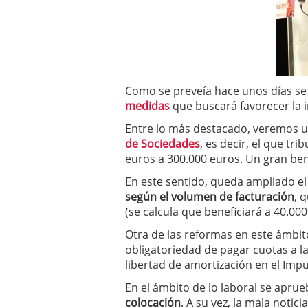
a los costes
21 de novie
¿Cuánto cuesta un soft
Como se preveía hace unos días se 
medidas
que buscará favorecer la 
Entre lo más destacado, veremos u
de Sociedades
, es decir, el que tr
euros a 300.000 euros. Un gran be
En este sentido, queda ampliado e
según el volumen de facturación
, 
(se calcula que beneficiará a 40.00
Otra de las reformas en este ámbi
obligatoriedad de pagar cuotas a l
libertad de amortización en el Imp
En el ámbito de lo laboral se aprue
colocación
. A su vez, la mala notici