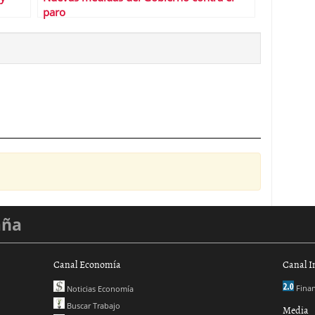
paro
aña
Canal Economía
Canal I
Finan
Noticias Economía
Buscar Trabajo
Media