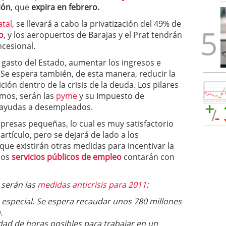
ión
, que
expira en febrero.
atal
, se llevará a cabo la privatización del 49% de
o
, y los aeropuertos de Barajas y el Prat tendrán
ncesional.
el gasto del Estado, aumentar los ingresos e
. Se espera también, de esta manera, reducir la
ión dentro de la crisis de la deuda. Los pilares
mos, serán las
pyme
y su Impuesto de
y ayudas a desempleados.
mpresas pequeñas, lo cual es muy satisfactorio
rtículo, pero se dejará de lado a los
ue existirán otras medidas para incentivar la
 los
servicios públicos de empleo
contarán con
 serán las
medidas anticrisis para 2011
:
 especial. Se espera recaudar unos 780 millones
.
ntidad de horas posibles para trabajar en un