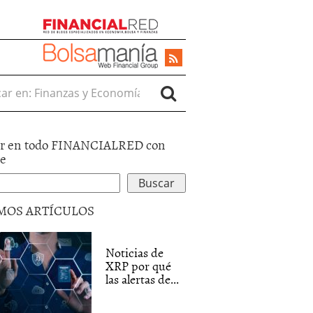
r en:
r en todo FINANCIALRED con
le
MOS ARTÍCULOS
Noticias de
XRP por qué
las alertas de...