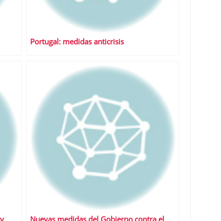
Portugal: medidas anticrisis
 y
Nuevas medidas del Gobierno contra el