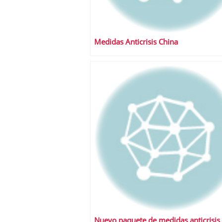
Medidas Anticrisis China
Nuevo paquete de medidas anticrisis