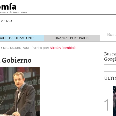
omía
temas de inversión
 PRENSA
Busca
RÁFICOS COTIZACIONES
FINANZAS PERSONALES
|
3 DICIEMBRE, 2010
-
Escrito por:
Nicolas Rombiola
Busca
l Gobierno
Goog
ÚLTI
gilidad: ¿Por qué el Préstamo Promotor privado
12 de diciembre de 2025
mo aprovechar esta opción para gestionar tus
re de 2025
ambién es una decisión financiera: cómo anticiparte