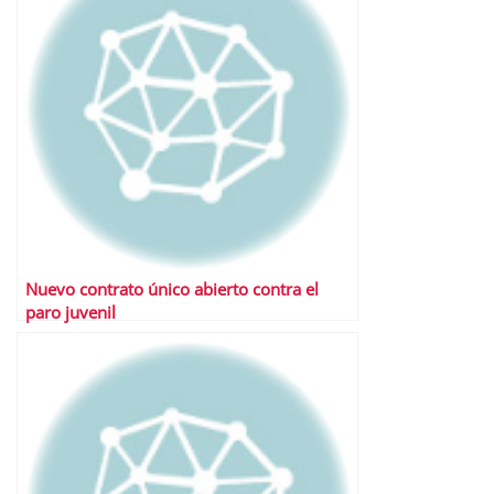
Nuevo contrato único abierto contra el
paro juvenil