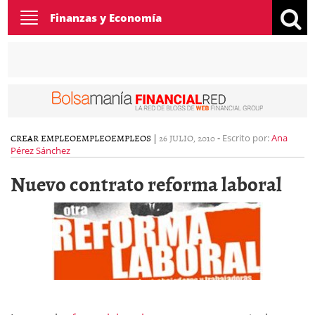
Toggle
Finanzas y Economía
navigation
CREAR EMPLEO
EMPLEO
EMPLEOS
|
26 JULIO, 2010
-
Escrito por:
Ana
Pérez Sánchez
Nuevo contrato reforma laboral