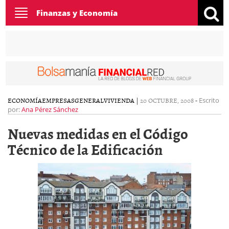
Toggle
Finanzas y Economía
navigation
ECONOMÍA
EMPRESAS
GENERAL
VIVIENDA
|
20 OCTUBRE, 2008
-
Escrito
por:
Ana Pérez Sánchez
Nuevas medidas en el Código
Técnico de la Edificación