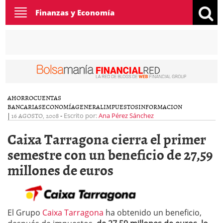
Toggle
Finanzas y Economía
navigation
AHORRO
CUENTAS
BANCARIAS
ECONOMÍA
GENERAL
IMPUESTOS
INFORMACION
|
16 AGOSTO, 2008
-
Escrito por:
Ana Pérez Sánchez
Caixa Tarragona cierra el primer
semestre con un beneficio de 27,59
millones de euros
El Grupo
Caixa Tarragona
ha obtenido un beneficio,