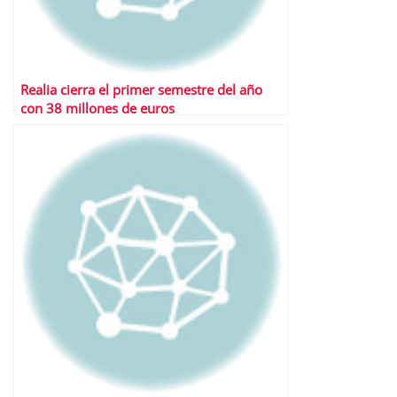
Realia cierra el primer semestre del año
con 38 millones de euros