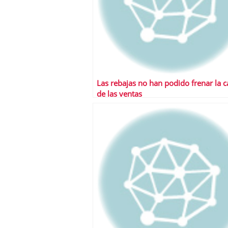
Las rebajas no han podido frenar la c
de las ventas