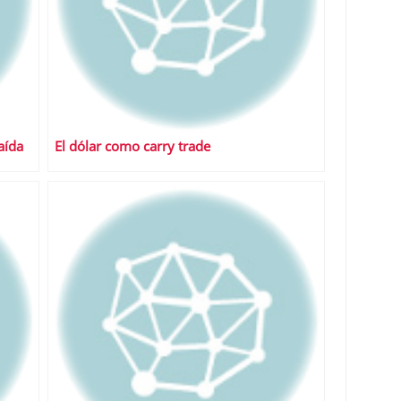
aída
El dólar como carry trade