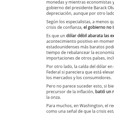
monedas y mientras economistas y
a los costes
21 de novie
gobierno del presidente Barack Ob
¿Cuánto cuesta un soft
depreciación, aunque por otro lado
Según los especialistas, a menos qu
crisis de confianza,
el gobierno no 
Es que un
dólar débil abarata las 
acontecimiento positivo en moment
estadounidenses más baratos podr
tiempo de rebalancear la economía
importaciones de otros países, inc
Por otro lado, la caída del dólar en
Federal si pareciera que está eleva
los mercados y los consumidores.
Pero no parece suceder esto, si bi
precursor de la inflación,
batió un 
la onza.
Para muchos, en Washington, el re
como una señal de que la crisis es