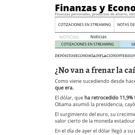
Finanzas y Econ
Finanzas personales, productos de ahorro, sis
COTIZACIONES EN STREAMING
NOTAS DE
Noticias
NOTICIAS:
de XRP
COTIZACIONES EN STREAMING
G
por qué
las
DEPÓSITOS
ECONOMÍA
INFLACIÓN
INVERSIO
alertas
¿No van a frenar la ca
de
whales
suelen
Como viene sucediendo desde hac
llegar
que era.
tarde
16
de abril
El dólar, que
ha retrocedido 11,9%
de 2026
Obama asumió la presidencia, cayó 
Comparativa Costes vs A
El surgimiento del euro, su crecimi
acelera la rentabilidad?
valor cierto de la moneda estadou
Meses sin intereses: Có
compras
24 de noviemb
En el día de ayer el dólar llegó a su
Planificar tu herencia t