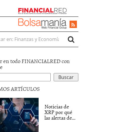
r en:
r en todo FINANCIALRED con
le
MOS ARTÍCULOS
Noticias de
XRP por qué
las alertas de...