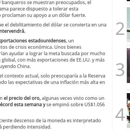
 banqueros se muestran preocupados, el
mbre de 2025
ama parece dispuesto a tolerar esta
ware punto de venta?
3 de octubre de 2025
 proclaman su apoyo a un dólar fuerte.
e el debilitamiento del dólar se convierta en una
intervendrá.
exportaciones estadounidenses
, un
os de crisis económica. Unos bienes
ían ayudar a lograr la meta buscada por mucho
 global, con más exportaciones de EE.UU. y más
luyendo China.
 el contexto actual, solo preocuparía a la Reserva
ndo las expectativas de una inflación más alta en
en
el precio del oro,
algunas veces visto como un
récord esta semana y
se empinó sobre US$1.056
ciente descenso de la moneda es interpretado
tá perdiendo intensidad.