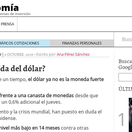
omía
temas de inversión
 PRENSA
Busca
RÁFICOS COTIZACIONES
FINANZAS PERSONALES
N
|
9 OCTUBRE, 2009
-
Escrito por:
Ana Pérez Sánchez
Busca
ída del dólar?
Goog
e un tiempo,
el dólar ya no es la moneda fuerte
ÚLTI
 frente a una canasta de monedas
desde que
un 0,6% adicional el jueves.
gilidad: ¿Por qué el Préstamo Promotor privado
ento y la crisis mundial, han puesto en duda el
12 de diciembre de 2025
nidense.
mo aprovechar esta opción para gestionar tus
re de 2025
nivel más bajo en 14 meses
contra otras
ambién es una decisión financiera: cómo anticiparte