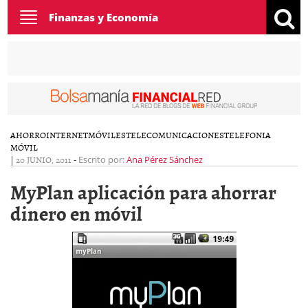
Toggle
Finanzas y Economía
navigation
AHORRO
INTERNET
MÓVILES
TELECOMUNICACIONES
TELEFONIA
MÓVIL
|
20 JUNIO, 2011
-
Escrito por:
Ana Pérez Sánchez
MyPlan aplicación para ahorrar
dinero en móvil