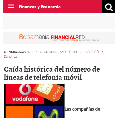
Toggle
Finanzas y Economía
navigation
GENERAL
MÓVILES
|
18 DICIEMBRE, 2012
-
Escrito por:
Ana Pérez
Sánchez
Caída histórica del número de
líneas de telefonía móvil
Las compañías de