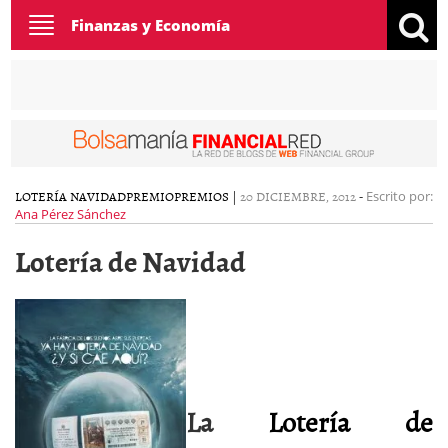
Toggle
Finanzas y Economía
navigation
LOTERÍA NAVIDAD
PREMIO
PREMIOS
|
20 DICIEMBRE, 2012
-
Escrito por:
Ana Pérez Sánchez
Lotería de Navidad
La
Lotería de