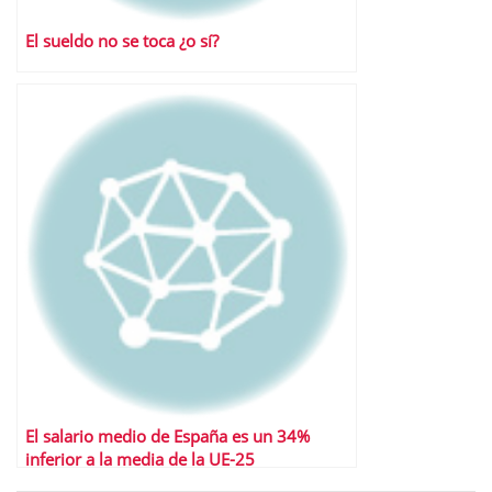
El sueldo no se toca ¿o sí?
El salario medio de España es un 34%
inferior a la media de la UE-25