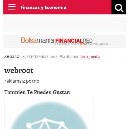
Toggle
Finanzas y Economía
navigation
AHORRO
|
23 SEPTIEMBRE, 2016
-
Escrito por:
tech_media
webr00t
reklamsız porno
Tamnien Te Pueden Gustar: