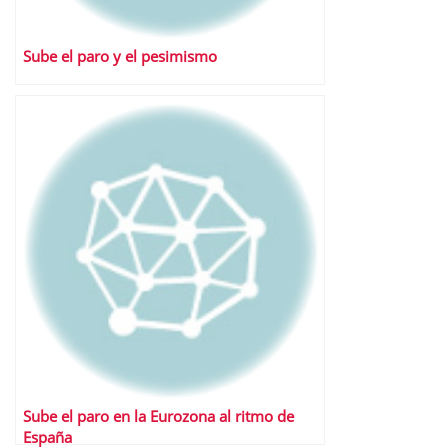
Sube el paro y el pesimismo
Sube el paro en la Eurozona al ritmo de
España