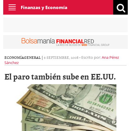
Toggle
Finanzas y Economía
navigation
ECONOMÍA
GENERAL
|
6 SEPTIEMBRE, 2008
-
Escrito por:
Ana Pérez
Sánchez
El paro también sube en EE.UU.