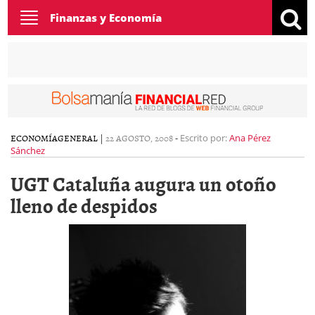
Toggle
Finanzas y Economía
navigation
ECONOMÍA
GENERAL
|
22 AGOSTO, 2008
-
Escrito por:
Ana Pérez
Sánchez
UGT Cataluña augura un otoño
lleno de despidos