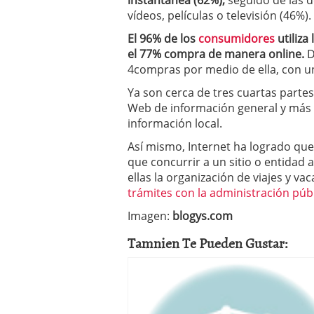
instantánea (62%),
seguido de las d
vídeos, películas o televisión (46%).
El 96% de los
consumidores
utiliz
el 77% compra de manera online.
D
4compras por medio de ella, con u
Ya son cerca de tres cuartas partes
Web de información general y más d
información local.
Así mismo, Internet ha logrado que
que concurrir a un sitio o entidad a
ellas la organización de viajes y va
trámites con la administración púb
Imagen:
blogys.com
Tamnien Te Pueden Gustar: