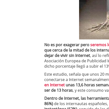
a los costes
21 de novie
¿Cuánto cuesta un soft
No es por exagerar pero
seremos l
que cerca de la mitad de los inte
dejar de vivir sin Internet
, así lo r
Asociación Europea de Publicidad I
dicho porcentaje llegó a subir el 1
Este estudio, señala que unos 20 
conectarse a Internet semanalme
en Internet
unas 13,6 horas semanal
ser de 13 horas
, y este consumo v
Dentro de Internet, las herramienta
86%)
de los internautas españoles,