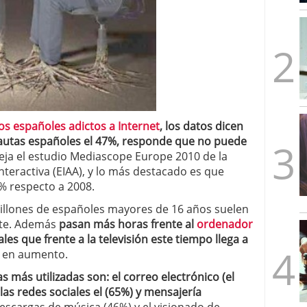
mbre de 2025
ware punto de venta?
3 de octubre de 2025
os españoles adictos a Internet
, los datos dicen
rnautas españoles el 47%, responde que no puede
efleja el estudio Mediascope Europe 2010 de la
nteractiva (EIAA), y lo más destacado es que
3% respecto a 2008.
millones de españoles mayores de 16 años suelen
nte. Además
pasan más horas frente al
ordenador
es que frente a la televisión este tiempo llega a
a en aumento.
s más utilizadas son: el correo electrónico (el
las redes sociales el (65%) y mensajería