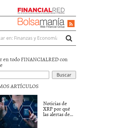
r en:
r en todo FINANCIALRED con
le
MOS ARTÍCULOS
Noticias de
XRP por qué
las alertas de...