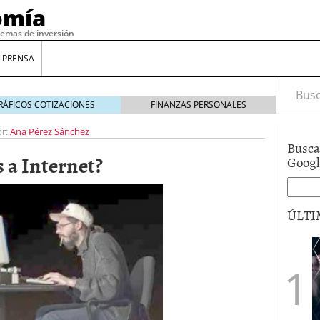
omía
temas de inversión
 PRENSA
Busca
RÁFICOS COTIZACIONES
FINANZAS PERSONALES
r:
Ana Pérez Sánchez
Busca
 a Internet?
Goog
ÚLTI
gilidad: ¿Por qué el Préstamo Promotor privado
12 de diciembre de 2025
mo aprovechar esta opción para gestionar tus
re de 2025
ambién es una decisión financiera: cómo anticiparte