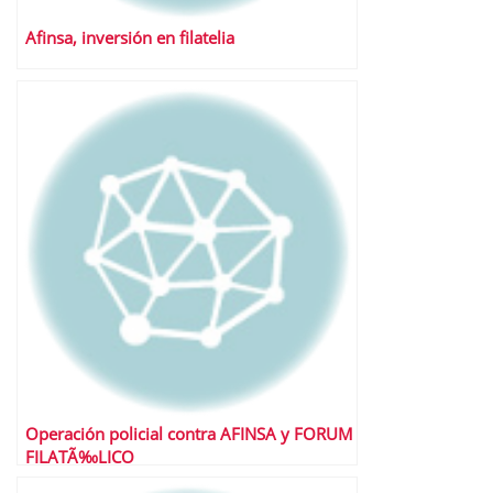
Afinsa, inversión en filatelia
Operación policial contra AFINSA y FORUM
FILATÃ‰LICO