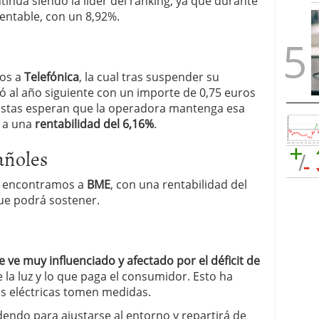
tinúa siendo la líder del ránking, ya que durante
entable, con un 8,92%.
mos a
Telefónica
, la cual tras suspender su
mó al año siguiente con un importe de 0,75 euros
ialistas esperan que la operadora mantenga esa
e a una
rentabilidad del 6,16%
.
añoles
n, encontramos a
BME
, con una rentabilidad del
que podrá sostener.
e ve muy influenciado y afectado por el déficit de
e la luz y lo que paga el consumidor. Esto ha
as eléctricas tomen medidas.
dendo para ajustarse al entorno y repartirá de