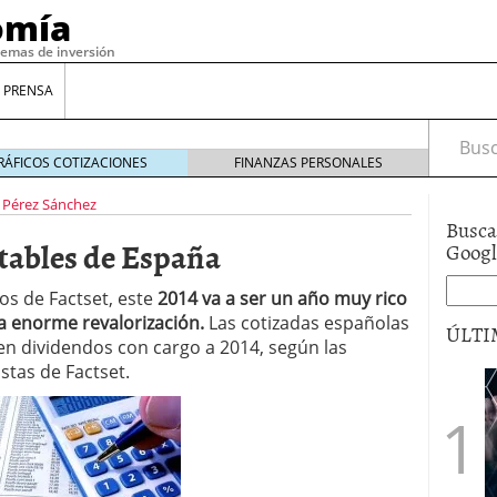
omía
temas de inversión
 PRENSA
Busca
RÁFICOS COTIZACIONES
FINANZAS PERSONALES
 Pérez Sánchez
Busca
tables de España
Goog
os de Factset, este
2014 va a ser un año muy rico
na enorme revalorización.
Las cotizadas españolas
ÚLTI
en dividendos con cargo a 2014, según las
stas de Factset.
gilidad: ¿Por qué el Préstamo Promotor privado
12 de diciembre de 2025
mo aprovechar esta opción para gestionar tus
re de 2025
ambién es una decisión financiera: cómo anticiparte