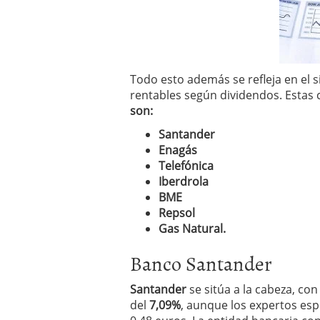
a los costes
21 de novie
¿Cuánto cuesta un soft
Todo esto además se refleja en el
rentables según dividendos. Estas
son:
Santander
Enagás
Telefónica
Iberdrola
BME
Repsol
Gas Natural.
Banco Santander
Santander
se sitúa a la cabeza, co
del
7,09%
, aunque los expertos es