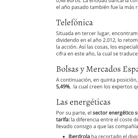
0,48 euros. La entidad bancaria con
el año pasado también fue la más r
Telefónica
Situada en tercer lugar, encontra
dividendo en el año 2.012, lo reto
la acción. Así las cosas, los espec
cifra en este año, la cual se traduc
Bolsas y Mercados Esp
A continuación, en quinta posició
5,49%
, la cual creen los expertos 
Las energéticas
Por su parte, el
sector energético s
tarifa:
la diferencia entre el coste d
llevado consigo a que las compañí
Iberdrola
ha recortado el divi