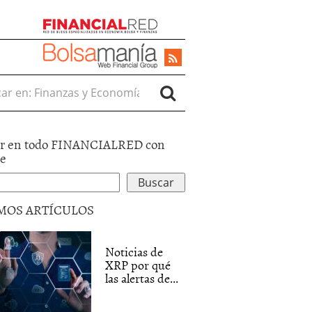
r en:
r en todo FINANCIALRED con
le
MOS ARTÍCULOS
Noticias de
XRP por qué
las alertas de...