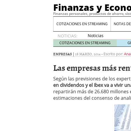
Finanzas y Econ
Finanzas personales, productos de ahorro, sis
COTIZACIONES EN STREAMING
NOTAS DE
Noticias
NOTICIAS:
de XRP
COTIZACIONES EN STREAMING
G
por qué
las
EMPRESAS
|
18 MARZO, 2014
-
Escrito por:
Ana
alertas
Las empresas más ren
de
whales
suelen
Según las previsiones de los expert
llegar
en dividendos y el Ibex va a vivir u
tarde
16
repartirán más de 26.680 millones 
de abril
estimaciones del consenso de anali
de 2026
Comparativa Costes vs A
acelera la rentabilidad?
Meses sin intereses: Có
compras
24 de noviemb
Planificar tu herencia t