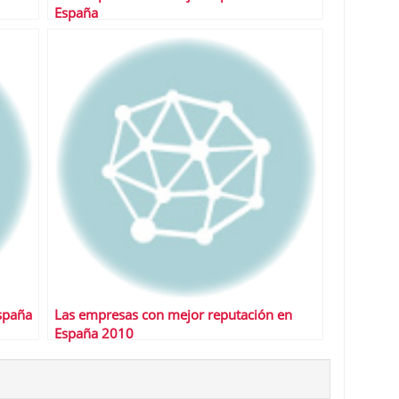
España
spaña
Las empresas con mejor reputación en
España 2010