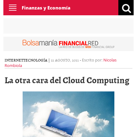
Toggle
Finanzas y Economía
navigation
INTERNET
TECNOLOGÍA
|
21 AGOSTO, 2011
-
Escrito por:
Nicolas
Rombiola
La otra cara del Cloud Computing