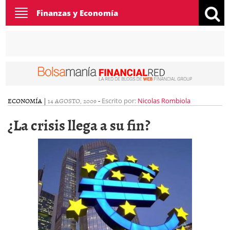
Toggle
Finanzas y Economía
navigation
ECONOMÍA
|
14 AGOSTO, 2009
-
Escrito por:
Nicolas Rombiola
¿La crisis llega a su fin?