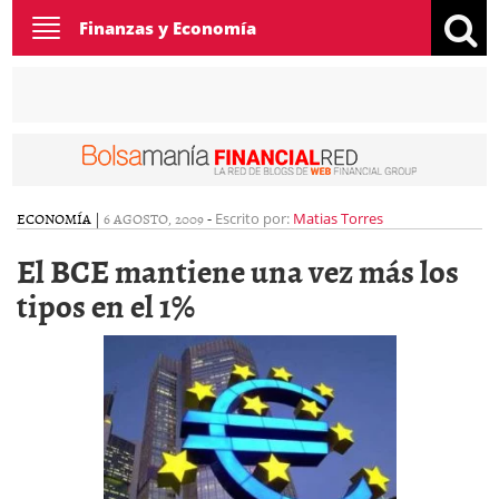
Toggle
Finanzas y Economía
navigation
ECONOMÍA
|
6 AGOSTO, 2009
-
Escrito por:
Matias Torres
El BCE mantiene una vez más los
tipos en el 1%