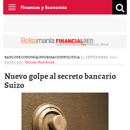
Toggle
Finanzas y Economía
navigation
BANCOS
ECONOMÍA
INFORMACION
POLITICA
|
4 SEPTIEMBRE, 2011
-
Escrito por:
Nicolas Rombiola
Nuevo golpe al secreto bancario
Suizo