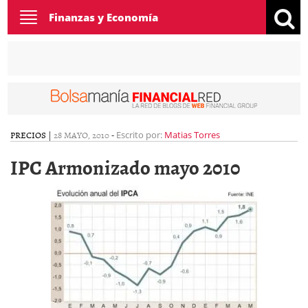
Toggle
Finanzas y Economía
navigation
PRECIOS
|
28 MAYO, 2010
-
Escrito por:
Matias Torres
IPC Armonizado mayo 2010