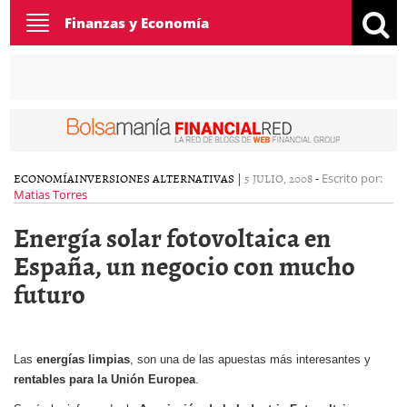
Toggle
Finanzas y Economía
navigation
ECONOMÍA
INVERSIONES ALTERNATIVAS
|
5 JULIO, 2008
-
Escrito por:
Matias Torres
Energía solar fotovoltaica en
España, un negocio con mucho
futuro
Las
energías limpias
, son una de las apuestas más interesantes y
rentables para
la Unión Europea
.