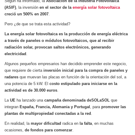
Según ha informado, la
Asociación de la Industria Fotovoltaica
(ASIF)
, la inversión
en el sector de la
energía solar fotovoltaica
creció un 500% en 2007
.
Pero ¿de que se trata esta actividad?
La
energía solar fotovoltaica es la producción de energía eléctrica
a través de paneles o módulos fotovoltaicos, que al recibir
radiación solar, provocan saltos electrónicos, generando
electricidad
.
Algunos pequeños empresarios han decidido emprender este negocio,
que requiere de cierta
inversión inicial para la compra de paneles y
radares
que muevan las placas en función de la orientación del sol, a
una potencia de 5 kW. El
costo estipulado para iniciarse en la
actividad es de 30.000 euros
.
La
UE
ha lanzado una
campaña denominada deSOLaSOL
que
integran
España, Francia, Alemania y Portugal
, para
promover las
plantas de multipropiedad conectadas a la red
.
En realidad, la
mayor dificultad
radica en
la falta
, en muchas
ocasiones,
de fondos para comenzar
.