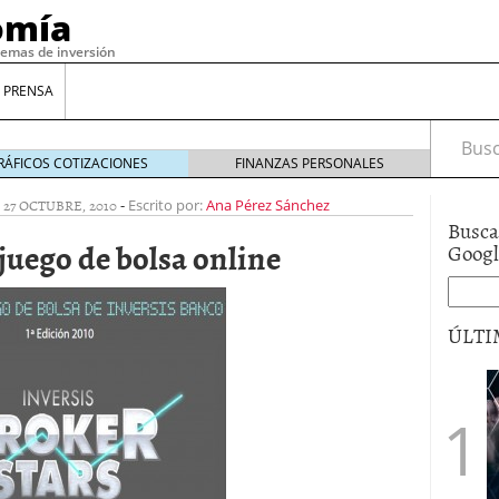
omía
temas de inversión
 PRENSA
Busca
RÁFICOS COTIZACIONES
FINANZAS PERSONALES
|
27 OCTUBRE, 2010
-
Escrito por:
Ana Pérez Sánchez
Busca
juego de bolsa online
Goog
ÚLTI
gilidad: ¿Por qué el Préstamo Promotor privado
12 de diciembre de 2025
mo aprovechar esta opción para gestionar tus
re de 2025
ambién es una decisión financiera: cómo anticiparte