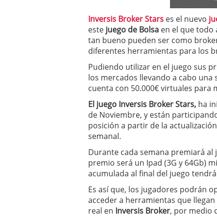
a los costes
21 de novie
¿Cuánto cuesta un soft
Inversis Broker Stars
es el nuevo
ju
este
juego de Bolsa
en el que todo 
tan bueno pueden ser como broke
diferentes herramientas para los b
Pudiendo utilizar en el juego sus 
los mercados llevando a cabo una s
cuenta con 50.000€ virtuales para 
El
juego Inversis Broker Stars,
ha in
de Noviembre, y están participand
posición a partir de la actualizació
semanal.
Durante cada semana premiará al ju
premio será un Ipad (3G y 64Gb) mi
acumulada al final del juego tend
Es así que, los jugadores podrán o
acceder a herramientas que llegan a
real en
Inversis Broker
, por medio 