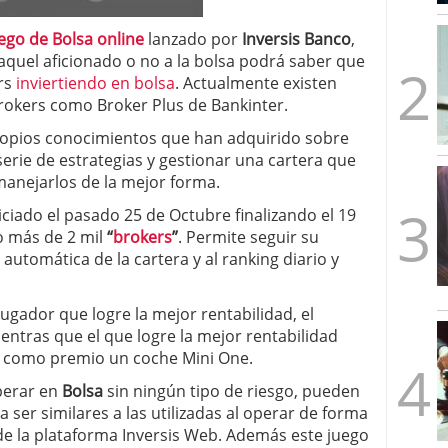
mbre de 2025
ware punto de venta?
3 de octubre de 2025
ego de Bolsa online
lanzado por
Inversis Banco
,
aquel aficionado o no a la bolsa podrá saber que
rs
inviertiendo en bolsa
. Actualmente existen
rokers como Broker Plus de Bankinter.
propios conocimientos que han adquirido sobre
erie de estrategias y gestionar una cartera que
manejarlos de la mejor forma.
iciado el pasado 25 de Octubre finalizando el 19
o más de 2 mil
“
brokers
”
. Permite seguir su
n automática de la cartera y al ranking diario y
gador que logre la mejor rentabilidad, el
entras que el que logre la mejor rentabilidad
rá como premio un coche Mini One.
perar en
Bolsa
sin ningún tipo de riesgo, pueden
 ser similares a las utilizadas al operar de forma
de la plataforma Inversis Web. Además este juego