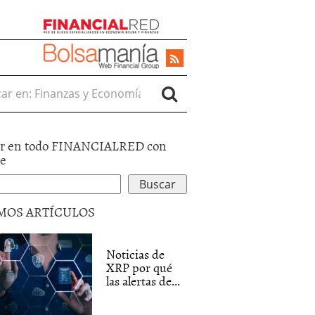
r en:
r en todo FINANCIALRED con
le
MOS ARTÍCULOS
Noticias de
XRP por qué
las alertas de...