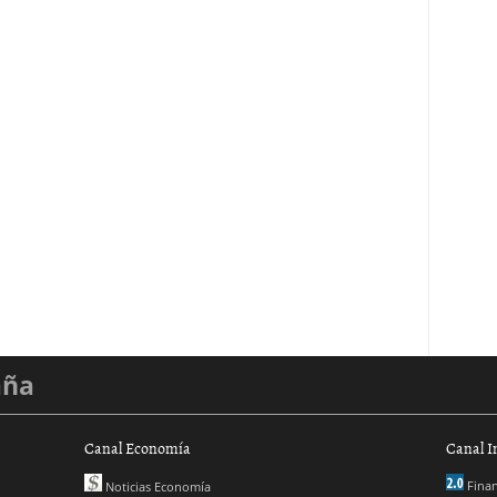
aña
Canal Economía
Canal I
Finan
Noticias Economía