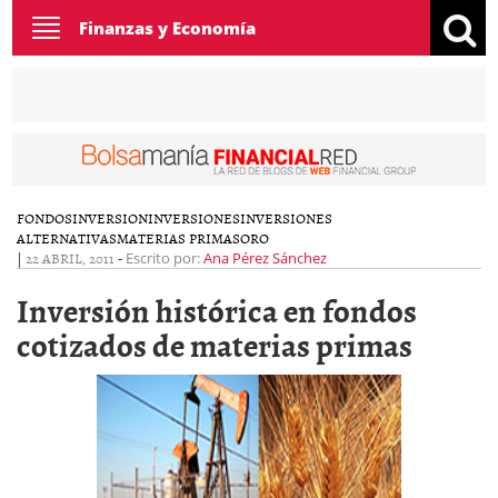
Toggle
Finanzas y Economía
navigation
FONDOS
INVERSION
INVERSIONES
INVERSIONES
ALTERNATIVAS
MATERIAS PRIMAS
ORO
|
22 ABRIL, 2011
-
Escrito por:
Ana Pérez Sánchez
Inversión histórica en fondos
cotizados de materias primas