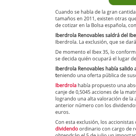
a los costes
21 de novie
¿Cuánto cuesta un soft
Cuando se habla de la gran cantid
tamaños en 2011, existen otras que
de cotizar en la Bolsa española, c
Iberdrola Renovables saldrá del Ibex
Iberdrola. La exclusión, que se dará a
De momento el Ibex 35, lo conforma
se decida quién ocupará el lugar de
Iberdrola Renovables había salido 
t
eniendo una oferta pública de susc
Iberdrola
había propuesto una absor
canje de 0,5045 acciones de la matr
logrando una alta valoración de la 
anterior número con los dividendo
euros.
Con esta exclusión, los accionistas
dividendo
ordinario con cargo de r
obtendrán el 5 de julio un importa