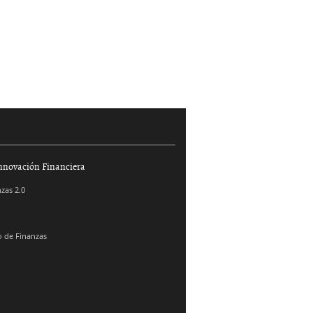
nnovación Financiera
zas 2.0
 de Finanzas