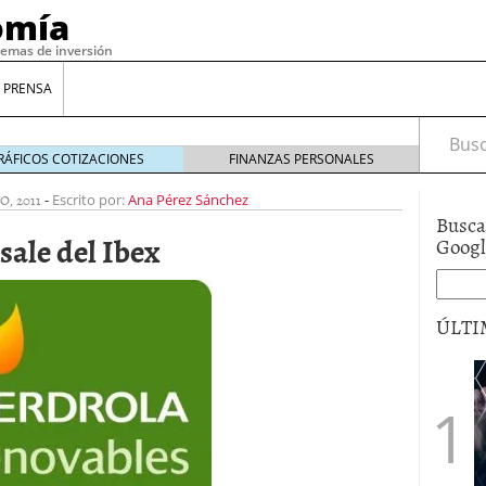
omía
temas de inversión
 PRENSA
Busca
RÁFICOS COTIZACIONES
FINANZAS PERSONALES
O, 2011
-
Escrito por:
Ana Pérez Sánchez
Busca
sale del Ibex
Goog
ÚLTI
gilidad: ¿Por qué el Préstamo Promotor privado
12 de diciembre de 2025
mo aprovechar esta opción para gestionar tus
re de 2025
ambién es una decisión financiera: cómo anticiparte