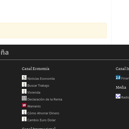
aña
Canal Economía
Canal I
Finan
Noticias Economía
Buscar Trabajo
Media
Vivienda
Radio
Declaración de la Renta
Warrants
Cómo Ahorrar Dinero
Cambio Euro Dolar
Canal Internacional