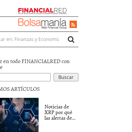
r en:
r en todo FINANCIALRED con
le
MOS ARTÍCULOS
Noticias de
XRP por qué
las alertas de...