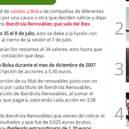
mbre de 2025
ware punto de venta?
3 de octubre de 2025
ad de
salidas a Bolsa
de compañías de diferentes
 por una causa u otra que deciden salirse y dejar
omo
Iberdrola Renovables que sale del Ibex
.
 35 el 8 de julio,
esto se debe a la fusión con
l cierre de la sesión el 7 de julio.
rán los restantes el 34 valores, esto hasta que
 cotización que deja.
a Bolsa durante el mes de diciembre de 2007
ripción de acciones a 5,30 euros.
ción de su filial de renovables junto con un
iz por cada título de Iberdrola Renovables,
acción de Iberdrola Renovables, al sumar el
s que pagará, valorando cada acción en 3,08
 de Iberdrola Renovables que vienen de cobrar el
esultados y que fue de 0,025 euros brutos,
nte
dividendo extraordinario de 1,20 euros