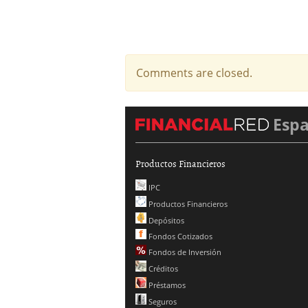
Comments are closed.
Esp
Productos Financieros
IPC
Productos Financieros
Depósitos
Fondos Cotizados
Fondos de Inversión
Créditos
Préstamos
Seguros