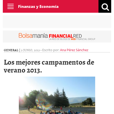
Toggle
Finanzas y Economía
navigation
GENERAL
|
3 JUNIO, 2013
-
Escrito por:
Ana Pérez Sánchez
Los mejores campamentos de
verano 2013.