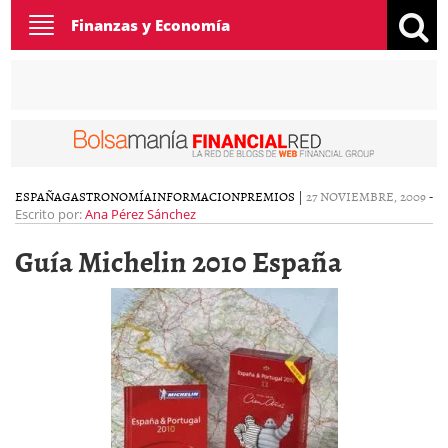
Toggle
Finanzas y Economía
navigation
ESPAÑA
GASTRONOMÍA
INFORMACION
PREMIOS
|
27 NOVIEMBRE, 2009
-
Escrito por:
Ana Pérez Sánchez
Guía Michelin 2010 España