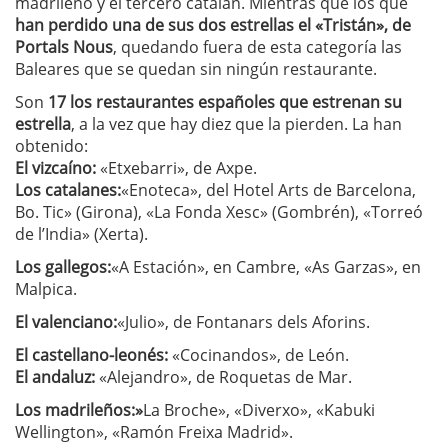
madrileño y el tercero catalán. Mientras que los que
han perdido una de sus dos estrellas el «Tristán», de
Portals Nous
, quedando fuera de esta categoría las
Baleares que se quedan sin ningún restaurante.
Son
17 los restaurantes españoles que estrenan su
estrella
, a la vez que hay diez que la pierden. La han
obtenido:
El vizcaíno:
«Etxebarri», de Axpe.
Los catalanes:
«Enoteca», del Hotel Arts de Barcelona,
Bo. Tic» (Girona), «La Fonda Xesc» (Gombrén), «Torreó
de l’India» (Xerta).
Los gallegos:
«A Estación», en Cambre, «As Garzas», en
Malpica.
El valenciano:
«Julio», de Fontanars dels Aforins.
El castellano-leonés:
«Cocinandos», de León.
El andaluz:
«Alejandro», de Roquetas de Mar.
Los madrileños:»
La Broche», «Diverxo», «Kabuki
Wellington», «Ramón Freixa Madrid».