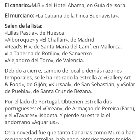
El canario:»
M.B.» del Hotel Abama, en Guía de Isora.
El murciano:
«La Cabaña de la Finca Buenavista».
Salen de la lista:
«Lillas Pastia», de Huesca
«Alboroque» y «El Chaflán», de Madrid
«Read’s H.», de Santa María del Camí, en Mallorca;
«La Taberna de Rotilio», de Sanxenxo
«Alejandro del Toro», de Valencia.
Debido a cierre, cambio de local o demás razones
temporales, se le ha retirado la estrella a: «Gallery Art
& Food», de Gijón; «Kursaal», de San Sebastián, y «Solar
de Puebla», de Santa Cruz de Bezana.
Por el lado de Portugal. Obtienen estrella dos
portugueses: el «Ocean», de Armaçao de Pereira (Faro),
y el «Tavares» lisboeta. Y pierde su estrella el
andorrano «Aquarius».
Otra novedad fue que tanto Canarias como Murcia han
recuperado estrellas, habiendo anteriormente tenido