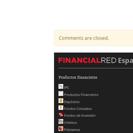
Comments are closed.
Esp
Productos Financieros
IPC
Productos Financieros
Depósitos
Fondos Cotizados
Fondos de Inversión
Créditos
Préstamos