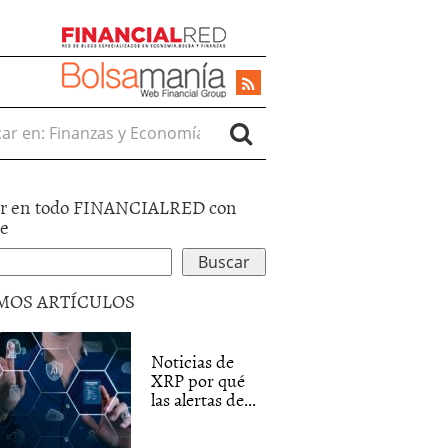
r en:
r en todo FINANCIALRED con
le
MOS ARTÍCULOS
Noticias de
XRP por qué
las alertas de...