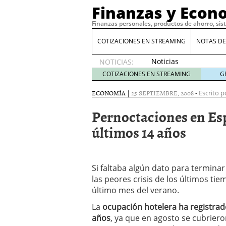
Finanzas y Econ
Finanzas personales, productos de ahorro, sis
COTIZACIONES EN STREAMING
NOTAS DE
Noticias
NOTICIAS:
de XRP
COTIZACIONES EN STREAMING
G
por qué
las
ECONOMÍA
|
25 SEPTIEMBRE, 2008
-
Escrito p
alertas
Pernoctaciones en Esp
de
whales
últimos 14 años
suelen
llegar
tarde
16
de abril
Si faltaba algún dato para termin
de 2026
las peores crisis de los últimos t
Comparativa Costes vs A
último mes del verano.
acelera la rentabilidad?
Meses sin intereses: Có
La
ocupación hotelera ha registrad
compras
24 de noviemb
años
, ya que en agosto se cubriero
Planificar tu herencia t