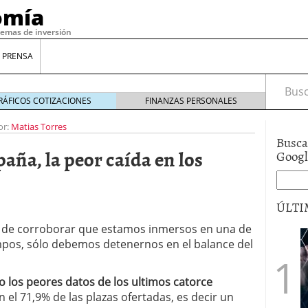
omía
temas de inversión
 PRENSA
Busca
RÁFICOS COTIZACIONES
FINANZAS PERSONALES
or:
Matias Torres
Busca
aña, la peor caída en los
Goog
ÚLTI
ar de corroborar que estamos inmersos en una de
iempos, sólo debemos detenernos en el balance del
gilidad: ¿Por qué el Préstamo Promotor privado
12 de diciembre de 2025
mo aprovechar esta opción para gestionar tus
o los peores datos de los ultimos catorce
re de 2025
n el 71,9% de las plazas ofertadas, es decir un
ambién es una decisión financiera: cómo anticiparte