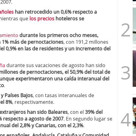
 2007.
mbre de 2025
ware punto de venta?
3 de octubre de 2025
añoles
han retrocedido un 0,6% respecto a
mientras que
los precios
hoteleros se
vamiento
durante los primeros ocho meses,
n 1% más de pernoctaciones
, con 191,2 millones
el 0,9% en las de residentes y un incremento del
ña
durante sus vacaciones de agosto han sido
millones de pernoctaciones, el 50,9% del total de
aunque experimentaron una caída interanual del
co
.
a y Países Bajos
, con tasas interanuales de
del 8%
, respectivamente.
 extranjeros han sido Baleares
, con el
39% del
 respecto a agosto de 2007
. En segundo lugar se
nual del 2,8% y Canarias, con el 2,3%
.
 los españoles, Andalucía, Cataluña y Comunidad