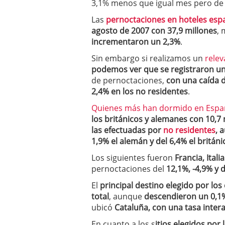
3,1% menos que igual mes pero de
a los costes
21 de novie
¿Cuánto cuesta un soft
Las
pernoctaciones en hoteles esp
agosto de 2007 con 37,9 millones
, 
incrementaron un 2,3%
.
Sin embargo si realizamos un
rele
podemos ver que se registraron u
de pernoctaciones,
con una caída d
2,4% en los no residentes
.
Quienes más han dormido en Espa
los británicos y alemanes con 10,7 
las efectuadas por
no residentes
, 
1,9% el alemán y del 6,4% el británi
Los siguientes fueron
Francia, Itali
pernoctaciones del
12,1%, -4,9% y 
El
principal destino elegido por los
total
, aunque
descendieron un 0,1%
ubicó
Cataluña, con una tasa intera
En cuanto a los s
itios elegidos por