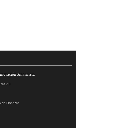
nnovación Financiera
zas 2.0
 de Finanzas