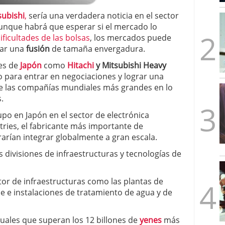
mbre de 2025
subishi
,
sería una verdadera noticia en el sector
ware punto de venta?
3 de octubre de 2025
aunque habrá que esperar si el mercado lo
ificultades de las bolsas
, los mercados puede
zar una
fusión
de tamaña envergadura.
es de
Japón
como
Hitachi
y Mitsubishi Heavy
 para entrar en negociaciones y lograr una
 de las compañías mundiales más grandes en lo
.
upo en Japón en el sector de electrónica
stries, el fabricante más importante de
arían integrar globalmente a gran escala.
s divisiones de infraestructuras y tecnologías de
or de infraestructuras como las plantas de
le e instalaciones de tratamiento de agua y de
uales que superan los 12 billones de
yenes
más