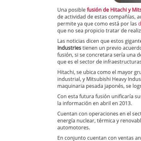
a los costes
21 de novie
Una posible
fusión de Hitachi y Mit
¿Cuánto cuesta un soft
de actividad de estas compañías, 
permite ya que como está por las
d
que no sea propicio tratar de reali
Las noticias dicen que estos gigant
Industries
tienen un previo acuerdo
fusión, si se concretara sería una
que es el sector de infraestructuras
Hitachi, se ubica como el mayor gr
industrial, y Mitsubishi Heavy Indu
maquinaria pesada japonés, se logr
Con esta futura fusión unificaría su
la información en abril en 2013.
Cuentan con operaciones en el sect
energía nuclear, térmica y renovab
automotores.
En conjunto cuentan con ventas an