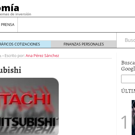
omía
temas de inversión
 PRENSA
Busca
RÁFICOS COTIZACIONES
FINANZAS PERSONALES
1
-
Escrito por:
Ana Pérez Sánchez
Busca
ubishi
Goog
ÚLTI
gilidad: ¿Por qué el Préstamo Promotor privado
12 de diciembre de 2025
mo aprovechar esta opción para gestionar tus
re de 2025
ambién es una decisión financiera: cómo anticiparte