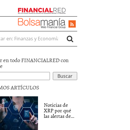
r en:
r en todo FINANCIALRED con
le
MOS ARTÍCULOS
Noticias de
XRP por qué
las alertas de...