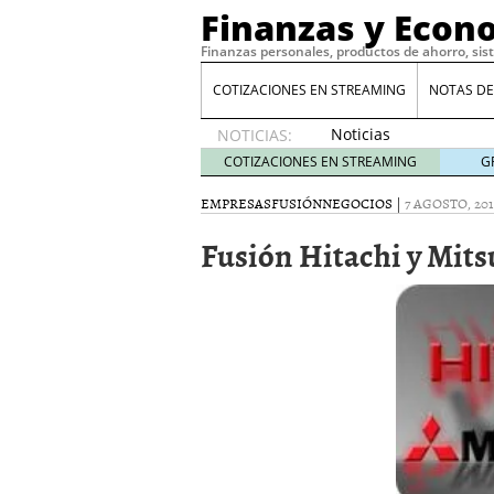
Finanzas y Econ
Finanzas personales, productos de ahorro, sis
COTIZACIONES EN STREAMING
NOTAS DE
Noticias
NOTICIAS:
de XRP
COTIZACIONES EN STREAMING
G
por qué
las
EMPRESAS
FUSIÓN
NEGOCIOS
|
7 AGOSTO, 201
alertas
Fusión Hitachi y Mits
de
whales
suelen
llegar
tarde
16
de abril
de 2026
Comparativa Costes vs A
acelera la rentabilidad?
Meses sin intereses: Có
compras
24 de noviemb
Planificar tu herencia t