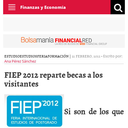
Toggle
Finanzas y Economía
navigation
ESTUDIO
ESTUDIOS
FERIA
FORMACIÓN
|
21 FEBRERO, 2012
-
Escrito por:
Ana Pérez Sánchez
FIEP 2012 reparte becas a los
visitantes
Si son de los que