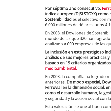
a los costes
21 de novie
Por séptimo año consecutivo,
Ferro
¿Cuánto cuesta un soft
índice europeo (DJSI STOXX) como 
Sostenibilidad
es el selectivo con m
6.000 millones de dólares, unos 4.1
En 2008, el Dow Jones de Sostenibi
mundo de las que 320 han logrado in
analizado a 600 empresas de las qu
La inclusión en este prestigioso í
análisis de sus mejores prácticas y
basado en 19 criterios organizados
medioambiental.
En 2008, la compañía ha logrado m
anteriores.
De modo especial, Dow J
Ferrovial en la dimensión social, e
como el desarrollo humano, la gest
y seguridad y la acción social con 
Esta valoración se une al buen co