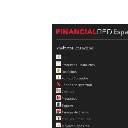
Esp
Productos Financieros
IPC
Productos Financieros
Depósitos
Fondos Cotizados
Fondos de Inversión
Créditos
Préstamos
Seguros
Tarjetas de Crédito
Cuentas Corrientes
Mejores Depósitos