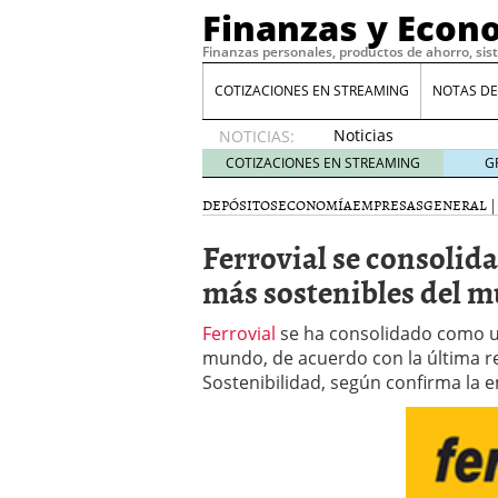
Finanzas y Econ
Finanzas personales, productos de ahorro, sis
COTIZACIONES EN STREAMING
NOTAS DE
Noticias
NOTICIAS:
de XRP
COTIZACIONES EN STREAMING
G
por qué
las
DEPÓSITOS
ECONOMÍA
EMPRESAS
GENERAL
alertas
Ferrovial se consolid
de
whales
más sostenibles del 
suelen
llegar
Ferrovial
se ha consolidado como u
tarde
16
mundo, de acuerdo con la última re
de abril
de 2026
Sostenibilidad, según confirma la
Comparativa Costes vs A
acelera la rentabilidad?
Meses sin intereses: Có
compras
24 de noviemb
Planificar tu herencia t