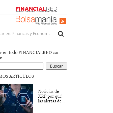
r en:
r en todo FINANCIALRED con
le
MOS ARTÍCULOS
Noticias de
XRP por qué
las alertas de...