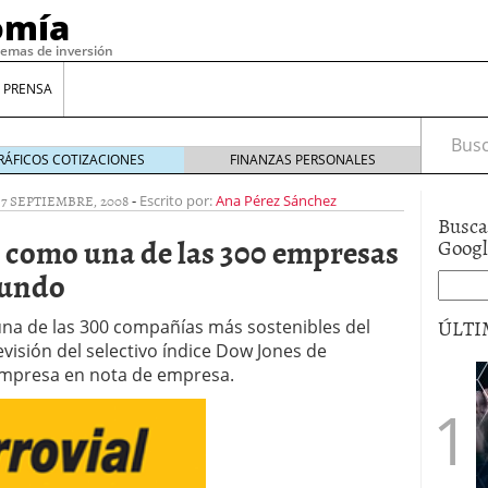
omía
temas de inversión
 PRENSA
Busca
RÁFICOS COTIZACIONES
FINANZAS PERSONALES
|
7 SEPTIEMBRE, 2008
-
Escrito por:
Ana Pérez Sánchez
Busca
a como una de las 300 empresas
Goog
mundo
ÚLTI
na de las 300 compañías más sostenibles del
visión del selectivo índice Dow Jones de
 empresa en nota de empresa.
gilidad: ¿Por qué el Préstamo Promotor privado
12 de diciembre de 2025
mo aprovechar esta opción para gestionar tus
re de 2025
ambién es una decisión financiera: cómo anticiparte