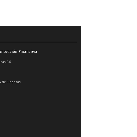
nnovación Financiera
zas 2.0
 de Finanzas