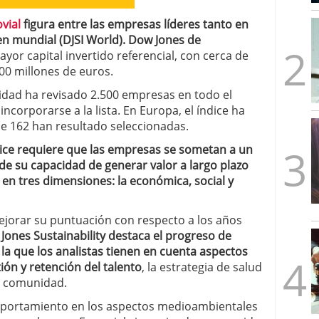
mbre de 2025
vial
figura entre las empresas líderes tanto en
ware punto de venta?
3 de octubre de 2025
en mundial (DJSI World). Dow Jones de
ayor capital invertido referencial, con cerca de
00 millones de euros.
lidad ha revisado 2.500 empresas en todo el
corporarse a la lista. En Europa, el índice ha
e 162 han resultado seleccionadas.
ndice requiere que las empresas se sometan a un
 de su capacidad de generar valor a largo plazo
 en tres dimensiones: la económica, social y
ejorar su puntuación con respecto a los años
ones Sustainability destaca el progreso de
n la que los analistas tienen en cuenta aspectos
ión y retención del talento
, la estrategia de salud
la comunidad.
mportamiento en los aspectos medioambientales