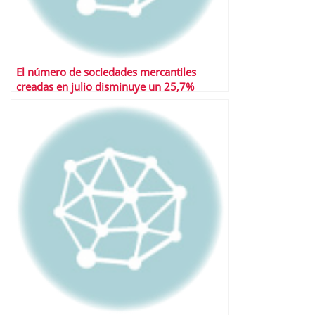
El número de sociedades mercantiles
creadas en julio disminuye un 25,7%