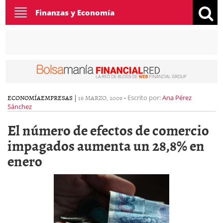
Toggle
Finanzas y Economía
navigation
ECONOMÍA
EMPRESAS
|
16 MARZO, 2009
-
Escrito por:
Ana Pérez
Sánchez
El número de efectos de comercio
impagados aumenta un 28,8% en
enero