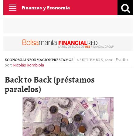
Toggle
Finanzas y Economía
navigation
ECONOMÍA
INFORMACION
PRESTAMOS
|
2 SEPTIEMBRE, 2009
-
Escrito
por:
Nicolas Rombiola
Back to Back (préstamos
paralelos)