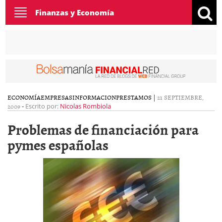
Toggle
Finanzas y Economía
navigation
ECONOMÍA
EMPRESAS
INFORMACION
PRESTAMOS
|
21 SEPTIEMBRE,
2009
-
Escrito por:
Nicolas Rombiola
Problemas de financiación para
pymes españolas