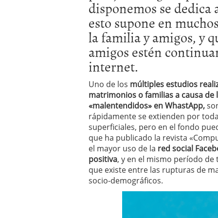
disponemos se dedica al
a los costes
21 de novie
¿Cuánto cuesta un soft
esto supone en muchos
la familia y amigos, y 
amigos estén continua
internet.
Uno de los
múltiples estudios reali
matrimonios o familias a causa de l
«malentendidos» en WhastApp,
son
rápidamente se extienden por todas
superficiales, pero en el fondo pu
que ha publicado la revista «Comp
el mayor uso de la
red social Faceb
positiva
, y en el mismo período de 
que existe entre las rupturas de 
socio-demográficos.