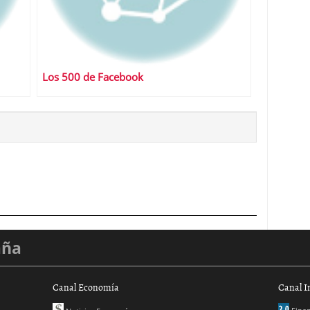
Los 500 de Facebook
aña
Canal Economía
Canal I