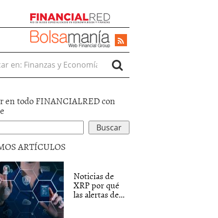
r en:
r en todo FINANCIALRED con
le
MOS ARTÍCULOS
Noticias de
XRP por qué
las alertas de...