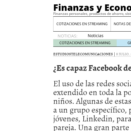
Finanzas y Econ
Finanzas personales, productos de ahorro, sis
COTIZACIONES EN STREAMING
NOTAS DE
Noticias
NOTICIAS:
de XRP
COTIZACIONES EN STREAMING
G
por qué
las
ESTUDIOS
TELECOMUNICACIONES
|
8 JULIO, 
alertas
¿Es capaz Facebook d
de
whales
suelen
El uso de las redes soci
llegar
tarde
16
extendido en toda la p
de abril
niños. Algunas de estas
de 2026
Comparativa Costes vs A
a un grupo específico, 
acelera la rentabilidad?
jóvenes, Linkedin, para
Meses sin intereses: Có
compras
24 de noviemb
pareja. Una gran parte 
Planificar tu herencia t