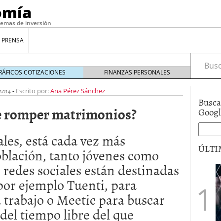
omía
temas de inversión
 PRENSA
Busca
RÁFICOS COTIZACIONES
FINANZAS PERSONALES
2014
-
Escrito por:
Ana Pérez Sánchez
Busca
e romper matrimonios?
Goog
ales, está cada vez más
ÚLTI
oblación, tanto jóvenes como
 redes sociales están destinadas
gilidad: ¿Por qué el Préstamo Promotor privado
por ejemplo Tuenti, para
12 de diciembre de 2025
 trabajo o Meetic para buscar
mo aprovechar esta opción para gestionar tus
re de 2025
del tiempo libre del que
ambién es una decisión financiera: cómo anticiparte