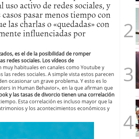
 uso activo de redes sociales, y
mbre de 2025
ware punto de venta?
3 de octubre de 2025
 casos pasar menos tiempo con
que las charlas o «quedadas» con
mente influenciadas por
zados, es el de la posibilidad de romper
as redes sociales. Los vídeos de
 muy habituales en canales como Youtube y
 las redes sociales. A simple vista estos parecen
eden ocasionar un grave problema. Y esto es lo
uters in Human Behavior», en la que afirman que
ook y las tasas de divorcio tienen una correlación
tiempo. Esta correlación es incluso mayor que la
matrimonios y los acontecimientos económicos y