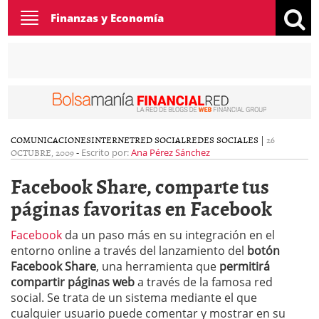
Toggle
Finanzas y Economía
navigation
COMUNICACIONES
INTERNET
RED SOCIAL
REDES SOCIALES
|
26
OCTUBRE, 2009
-
Escrito por:
Ana Pérez Sánchez
Facebook Share, comparte tus
páginas favoritas en Facebook
Facebook
da un paso más en su integración en el
entorno online a través del lanzamiento del
botón
Facebook Share
, una herramienta que
permitirá
compartir páginas web
a través de la famosa red
social. Se trata de un sistema mediante el que
cualquier usuario puede comentar y mostrar en su