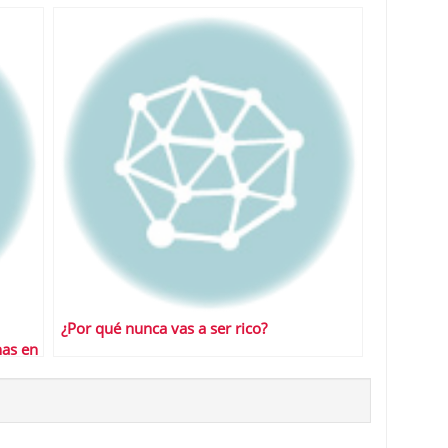
¿Por qué nunca vas a ser rico?
nas en