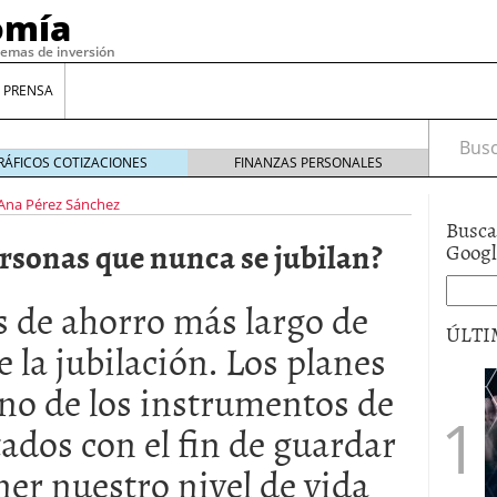
omía
temas de inversión
 PRENSA
Busca
RÁFICOS COTIZACIONES
FINANZAS PERSONALES
Ana Pérez Sánchez
Busca
ersonas que nunca se jubilan?
Goog
s de ahorro más largo de
ÚLTI
e la jubilación. Los planes
no de los instrumentos de
gilidad: ¿Por qué el Préstamo Promotor privado
12 de diciembre de 2025
ados con el fin de guardar
mo aprovechar esta opción para gestionar tus
er nuestro nivel de vida
re de 2025
ambién es una decisión financiera: cómo anticiparte