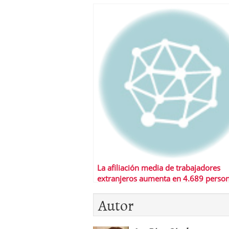
La afiliación media de trabajadores
extranjeros aumenta en 4.689 perso
julio
Autor