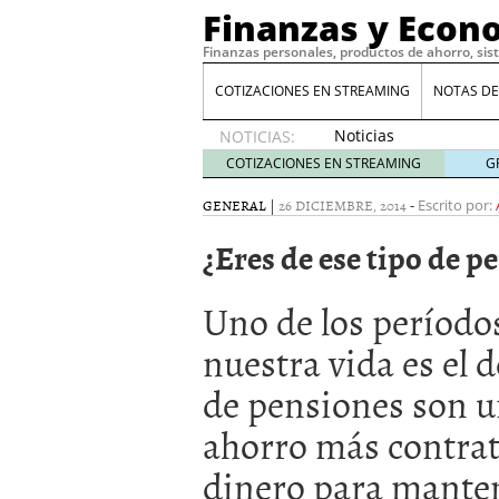
Finanzas y Econ
Finanzas personales, productos de ahorro, sis
COTIZACIONES EN STREAMING
NOTAS DE
Noticias
NOTICIAS:
de XRP
COTIZACIONES EN STREAMING
G
por qué
las
GENERAL
|
26 DICIEMBRE, 2014
-
Escrito por:
alertas
¿Eres de ese tipo de p
de
whales
suelen
Uno de los período
llegar
tarde
16
nuestra vida es el d
de abril
de 2026
de pensiones son u
Comparativa Costes vs A
acelera la rentabilidad?
ahorro más contrat
Meses sin intereses: Có
dinero para manten
compras
24 de noviemb
Planificar tu herencia t