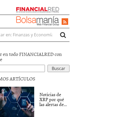
r en:
r en todo FINANCIALRED con
le
MOS ARTÍCULOS
Noticias de
XRP por qué
las alertas de...