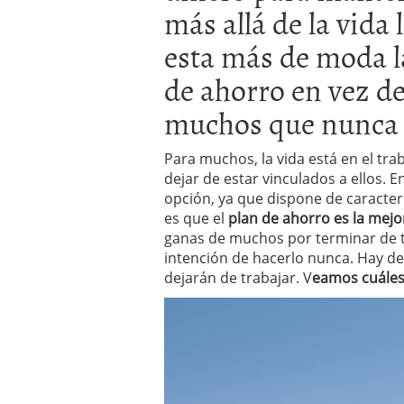
más allá de la vida
a los costes
21 de novie
¿Cuánto cuesta un soft
esta más de moda l
de ahorro en vez de
muchos que nunca l
Para muchos, la vida está en el tra
dejar de estar vinculados a ellos. 
opción, ya que dispone de caracter
es que el
plan de ahorro es la mejo
ganas de muchos por terminar de tr
intención de hacerlo nunca. Hay d
dejarán de trabajar. V
eamos cuáles