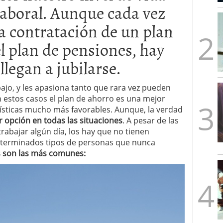
 laboral. Aunque cada vez
mbre de 2025
ware punto de venta?
3 de octubre de 2025
a contratación de un plan
l plan de pensiones, hay
legan a jubilarse.
bajo, y les apasiona tanto que rara vez pueden
En estos casos el plan de ahorro es una mejor
ísticas mucho más favorables. Aunque, la verdad
r opción en todas las situaciones
. A pesar de las
abajar algún día, los hay que no tienen
eterminados tipos de personas que nunca
 son las más comunes: