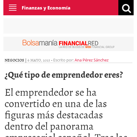
Toggle
Finanzas y Economía
navigation
NEGOCIOS
|
6 MAYO, 2015
-
Escrito por:
Ana Pérez Sánchez
¿Qué tipo de emprendedor eres?
El emprendedor se ha
convertido en una de las
figuras más destacadas
dentro del panorama
empresarial español. Tras las