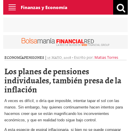
Toggle
Finanzas y Economía
navigation
ECONOMÍA
PENSIONES
|
15 MAYO, 2008
-
Escrito por:
Matias Torres
Los planes de pensiones
individuales, también presa de la
inflación
A veces es difícil, o diría que imposible, intentar tapar el sol con las
manos. Sin embargo, hay quienes continuamente hacen intentos para
hacernos creer que se están magnificando los inconvenientes
económicos, y que en realidad todo sigue bajo control.
A esta especie de espiral inflacionaria, si bien no se puede comparar