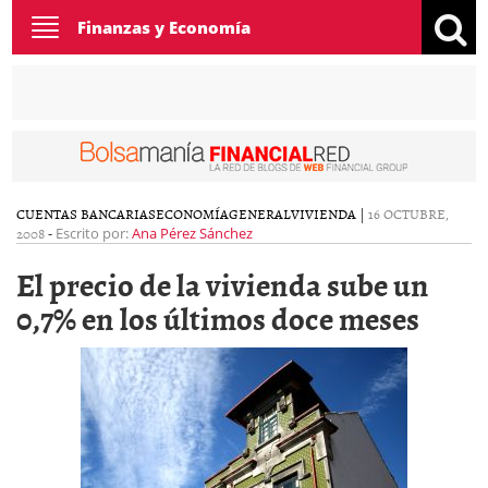
Toggle
Finanzas y Economía
navigation
CUENTAS BANCARIAS
ECONOMÍA
GENERAL
VIVIENDA
|
16 OCTUBRE,
2008
-
Escrito por:
Ana Pérez Sánchez
El precio de la vivienda sube un
0,7% en los últimos doce meses